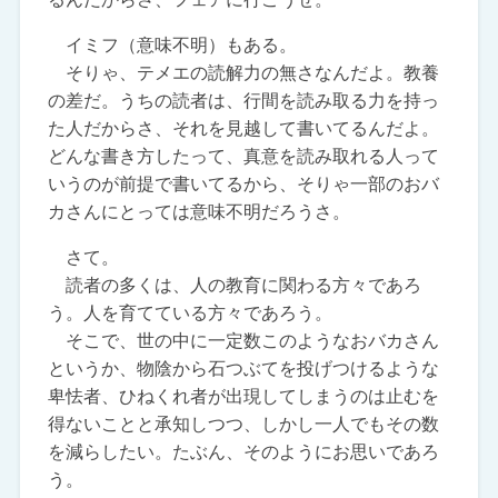
イミフ（意味不明）もある。
そりゃ、テメエの読解力の無さなんだよ。教養
の差だ。うちの読者は、行間を読み取る力を持っ
た人だからさ、それを見越して書いてるんだよ。
どんな書き方したって、真意を読み取れる人って
いうのが前提で書いてるから、そりゃ一部のおバ
カさんにとっては意味不明だろうさ。
さて。
読者の多くは、人の教育に関わる方々であろ
う。人を育てている方々であろう。
そこで、世の中に一定数このようなおバカさん
というか、物陰から石つぶてを投げつけるような
卑怯者、ひねくれ者が出現してしまうのは止むを
得ないことと承知しつつ、しかし一人でもその数
を減らしたい。たぶん、そのようにお思いであろ
う。