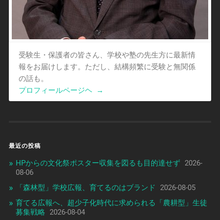
受験生・保護者の皆さん、学校や塾の先生方に最新情
報をお届けします。ただし、結構頻繁に受験と無関係
の話も。
プロフィールページヘ
→
最近の投稿
HPからの文化祭ポスター収集を図るも目的達せず
2026-
08-06
「森林型」学校広報、育てるのはブランド
2026-08-05
育てる広報へ、超少子化時代に求められる「農耕型」生徒
募集戦略
2026-08-04