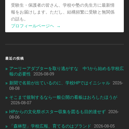
受験生・保護者の皆さん、学校や塾の先生方に最新情
報をお届けします。ただし、結構頻繁に受験と無関係
の話も。
プロフィールページヘ
→
最近の投稿
アーリーアダプターを取り逃がすな 中1から始める学校広
報の必要性
2026-08-09
新聞で名前が出ているのに、学校HPではイニシャル
2026-
08-08
そこまで規制するなら一般公開の看板はおろしたほうが
2026-08-07
HPからの文化祭ポスター収集を図るも目的達せず
2026-
08-06
「森林型」学校広報、育てるのはブランド
2026-08-05