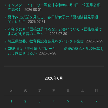
インスタ・フォロワー調査【令和8年8月1日 埼玉県公私
立高校】
2026-08-01
夏休みに授業を見せる、春日部女子の「夏期講習見学週
間」に注目
2026-07-31
20年前にも「面接は恐れるな」と書いていた～面接復活で
よみがえる昔のコラム～
2026-07-30
埼玉県教委、教育長記者会見をダイレクト発信
2026-07-29
OB教員は「高性能のブレーキ」、 伝統の継承と学校改革を
どう両立させるか
2026-07-28
2026年6月
月
火
水
木
金
土
日
1
2
3
4
5
6
7