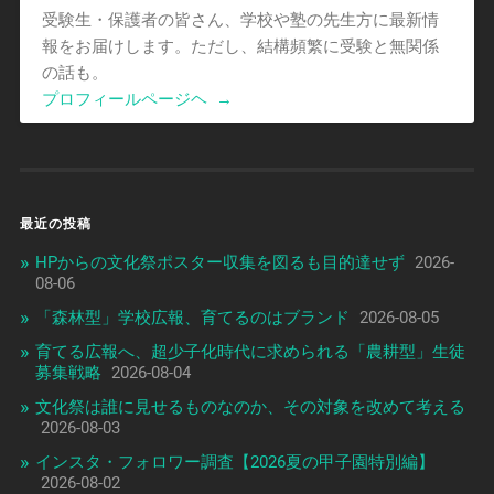
受験生・保護者の皆さん、学校や塾の先生方に最新情
報をお届けします。ただし、結構頻繁に受験と無関係
の話も。
プロフィールページヘ
→
最近の投稿
HPからの文化祭ポスター収集を図るも目的達せず
2026-
08-06
「森林型」学校広報、育てるのはブランド
2026-08-05
育てる広報へ、超少子化時代に求められる「農耕型」生徒
募集戦略
2026-08-04
文化祭は誰に見せるものなのか、その対象を改めて考える
2026-08-03
インスタ・フォロワー調査【2026夏の甲子園特別編】
2026-08-02