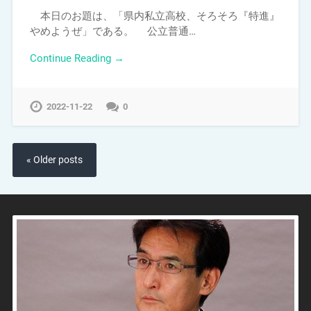
本日のお題は、「県内私立高校、そろそろ『特進』
やめようぜ」である。 公立普通…
Continue Reading →
2022-11-22
0
« Older posts