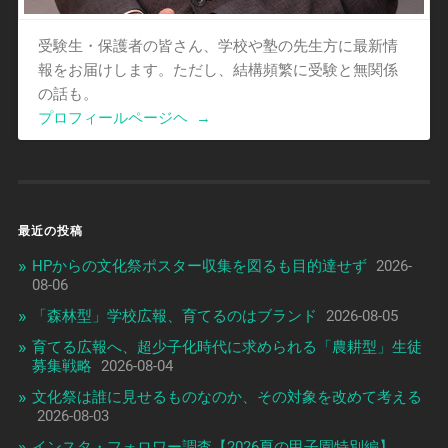
受験生・保護者の皆さん、学校や塾の先生方に最新情
報をお届けします。ただし、結構頻繁に受験と無関係
の話も。
プロフィールページヘ
→
最近の投稿
HPからの文化祭ポスター収集を図るも目的達せず
2026-
08-06
「森林型」学校広報、育てるのはブランド
2026-08-05
育てる広報へ、超少子化時代に求められる「農耕型」生徒
募集戦略
2026-08-04
文化祭は誰に見せるものなのか、その対象を改めて考える
2026-08-03
インスタ・フォロワー調査【2026夏の甲子園特別編】