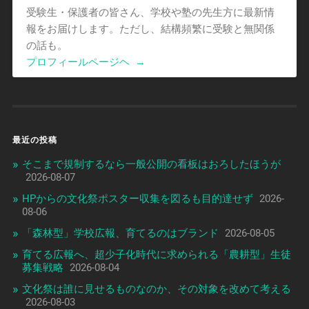
受験生・保護者の皆さん、学校や塾の先生方に最新情
報をお届けします。ただし、結構頻繁に受験と無関係
の話も。
プロフィールページヘ
→
最近の投稿
そこまで規制するなら一般公開の看板はおろしたほうが
2026-08-07
HPからの文化祭ポスター収集を図るも目的達せず
2026-
08-06
「森林型」学校広報、育てるのはブランド
2026-08-05
育てる広報へ、超少子化時代に求められる「農耕型」生徒
募集戦略
2026-08-04
文化祭は誰に見せるものなのか、その対象を改めて考える
2026-08-03