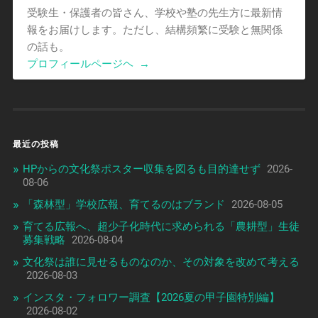
受験生・保護者の皆さん、学校や塾の先生方に最新情
報をお届けします。ただし、結構頻繁に受験と無関係
の話も。
プロフィールページヘ
→
最近の投稿
HPからの文化祭ポスター収集を図るも目的達せず
2026-
08-06
「森林型」学校広報、育てるのはブランド
2026-08-05
育てる広報へ、超少子化時代に求められる「農耕型」生徒
募集戦略
2026-08-04
文化祭は誰に見せるものなのか、その対象を改めて考える
2026-08-03
インスタ・フォロワー調査【2026夏の甲子園特別編】
2026-08-02