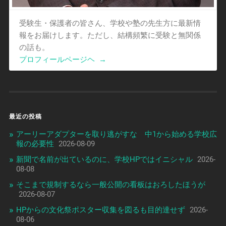
受験生・保護者の皆さん、学校や塾の先生方に最新情
報をお届けします。ただし、結構頻繁に受験と無関係
の話も。
プロフィールページヘ
→
最近の投稿
アーリーアダプターを取り逃がすな 中1から始める学校広
報の必要性
2026-08-09
新聞で名前が出ているのに、学校HPではイニシャル
2026-
08-08
そこまで規制するなら一般公開の看板はおろしたほうが
2026-08-07
HPからの文化祭ポスター収集を図るも目的達せず
2026-
08-06