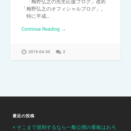
「梅野弘之の先生応援ブログ」改め
「梅野弘之のオフィシャルブログ」。
特に平成…
Continue Reading →
2019-04-30
2
最近の投稿
そこまで規制するなら一般公開の看板はおろ