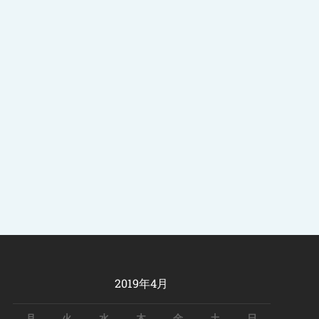
2019年4月
月
火
水
木
金
土
日