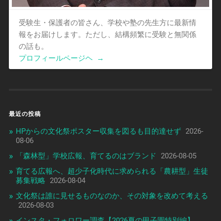
受験生・保護者の皆さん、学校や塾の先生方に最新情
報をお届けします。ただし、結構頻繁に受験と無関係
の話も。
プロフィールページヘ
→
最近の投稿
HPからの文化祭ポスター収集を図るも目的達せず
2026-
08-06
「森林型」学校広報、育てるのはブランド
2026-08-05
育てる広報へ、超少子化時代に求められる「農耕型」生徒
募集戦略
2026-08-04
文化祭は誰に見せるものなのか、その対象を改めて考える
2026-08-03
インスタ・フォロワー調査【2026夏の甲子園特別編】