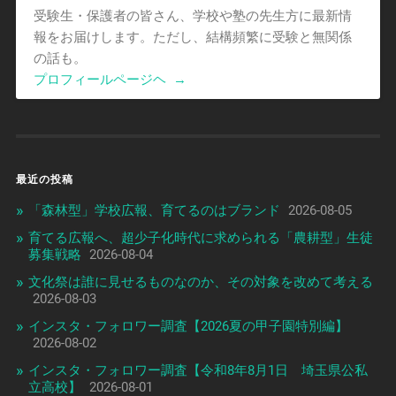
受験生・保護者の皆さん、学校や塾の先生方に最新情
報をお届けします。ただし、結構頻繁に受験と無関係
の話も。
プロフィールページヘ
→
最近の投稿
「森林型」学校広報、育てるのはブランド
2026-08-05
育てる広報へ、超少子化時代に求められる「農耕型」生徒
募集戦略
2026-08-04
文化祭は誰に見せるものなのか、その対象を改めて考える
2026-08-03
インスタ・フォロワー調査【2026夏の甲子園特別編】
2026-08-02
インスタ・フォロワー調査【令和8年8月1日 埼玉県公私
立高校】
2026-08-01