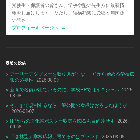
受験生・保護者の皆さん、学校や塾の先生方に最新情
報をお届けします。ただし、結構頻繁に受験と無関係
の話も。
プロフィールページヘ
→
最近の投稿
アーリーアダプターを取り逃がすな 中1から始める学校広
報の必要性
2026-08-09
新聞で名前が出ているのに、学校HPではイニシャル
2026-
08-08
そこまで規制するなら一般公開の看板はおろしたほうが
2026-08-07
HPからの文化祭ポスター収集を図るも目的達せず
2026-
08-06
「森林型」学校広報、育てるのはブランド
2026-08-05