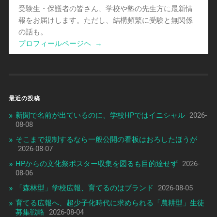
受験生・保護者の皆さん、学校や塾の先生方に最新情
報をお届けします。ただし、結構頻繁に受験と無関係
の話も。
プロフィールページヘ
→
最近の投稿
新聞で名前が出ているのに、学校HPではイニシャル
2026-
08-08
そこまで規制するなら一般公開の看板はおろしたほうが
2026-08-07
HPからの文化祭ポスター収集を図るも目的達せず
2026-
08-06
「森林型」学校広報、育てるのはブランド
2026-08-05
育てる広報へ、超少子化時代に求められる「農耕型」生徒
募集戦略
2026-08-04