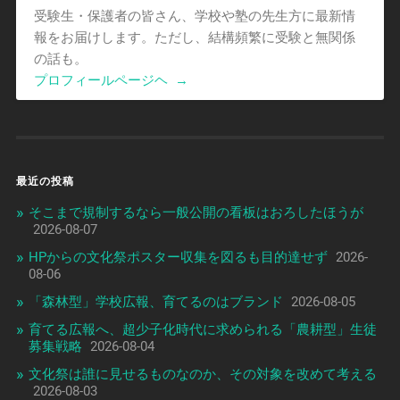
受験生・保護者の皆さん、学校や塾の先生方に最新情
報をお届けします。ただし、結構頻繁に受験と無関係
の話も。
プロフィールページヘ
→
最近の投稿
そこまで規制するなら一般公開の看板はおろしたほうが
2026-08-07
HPからの文化祭ポスター収集を図るも目的達せず
2026-
08-06
「森林型」学校広報、育てるのはブランド
2026-08-05
育てる広報へ、超少子化時代に求められる「農耕型」生徒
募集戦略
2026-08-04
文化祭は誰に見せるものなのか、その対象を改めて考える
2026-08-03