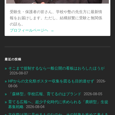
受験生・保護者の皆さん、学校や塾の先生方に最新情
報をお届けします。ただし、結構頻繁に受験と無関係
の話も。
プロフィールページヘ
→
最近の投稿
そこまで規制するなら一般公開の看板はおろしたほうが
2026-08-07
HPからの文化祭ポスター収集を図るも目的達せず
2026-
08-06
「森林型」学校広報、育てるのはブランド
2026-08-05
育てる広報へ、超少子化時代に求められる「農耕型」生徒
募集戦略
2026-08-04
文化祭は誰に見せるものなのか、その対象を改めて考える