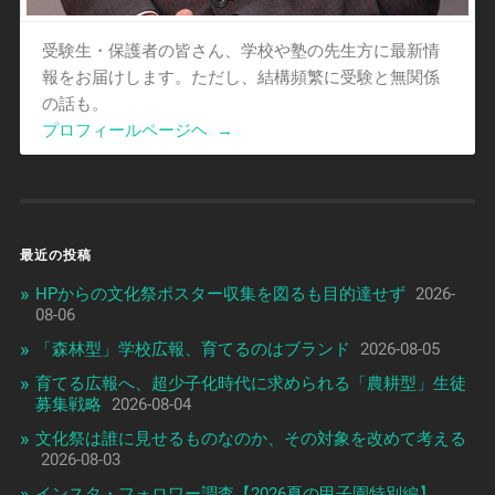
受験生・保護者の皆さん、学校や塾の先生方に最新情
報をお届けします。ただし、結構頻繁に受験と無関係
の話も。
プロフィールページヘ
→
最近の投稿
HPからの文化祭ポスター収集を図るも目的達せず
2026-
08-06
「森林型」学校広報、育てるのはブランド
2026-08-05
育てる広報へ、超少子化時代に求められる「農耕型」生徒
募集戦略
2026-08-04
文化祭は誰に見せるものなのか、その対象を改めて考える
2026-08-03
インスタ・フォロワー調査【2026夏の甲子園特別編】