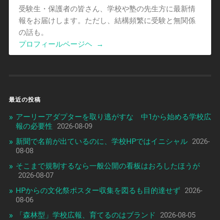
受験生・保護者の皆さん、学校や塾の先生方に最新情
報をお届けします。ただし、結構頻繁に受験と無関係
の話も。
プロフィールページヘ
→
最近の投稿
アーリーアダプターを取り逃がすな 中1から始める学校広
報の必要性
2026-08-09
新聞で名前が出ているのに、学校HPではイニシャル
2026-
08-08
そこまで規制するなら一般公開の看板はおろしたほうが
2026-08-07
HPからの文化祭ポスター収集を図るも目的達せず
2026-
08-06
「森林型」学校広報、育てるのはブランド
2026-08-05