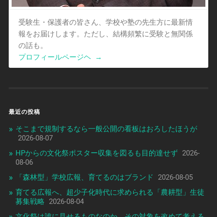
受験生・保護者の皆さん、学校や塾の先生方に最新情
報をお届けします。ただし、結構頻繁に受験と無関係
の話も。
プロフィールページヘ
→
最近の投稿
そこまで規制するなら一般公開の看板はおろしたほうが
2026-08-07
HPからの文化祭ポスター収集を図るも目的達せず
2026-
08-06
「森林型」学校広報、育てるのはブランド
2026-08-05
育てる広報へ、超少子化時代に求められる「農耕型」生徒
募集戦略
2026-08-04
文化祭は誰に見せるものなのか、その対象を改めて考える