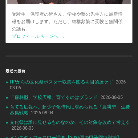
受験生・保護者の皆さん、学校や塾の先生方に最新情
報をお届けします。ただし、結構頻繁に受験と無関係
の話も。
プロフィールページヘ
→
最近の投稿
HPからの文化祭ポスター収集を図るも目的達せず
2026-
08-06
「森林型」学校広報、育てるのはブランド
2026-08-05
育てる広報へ、超少子化時代に求められる「農耕型」生徒
募集戦略
2026-08-04
文化祭は誰に見せるものなのか、その対象を改めて考える
2026-08-03
インスタ・フォロワー調査【2026夏の甲子園特別編】