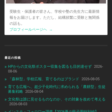
受験生・保護者の皆さん、学校や塾の先生方に最新情
報をお届けします。ただし、結構頻繁に受験と無関係
の話も。
プロフィールページヘ
→
最近の投稿
HPからの文化祭ポスター収集を図るも目的達せず
2026-
08-06
「森林型」学校広報、育てるのはブランド
2026-08-05
育てる広報へ、超少子化時代に求められる「農耕型」生徒
募集戦略
2026-08-04
文化祭は誰に見せるものなのか、その対象を改めて考える
2026-08-03
インスタ・フォロワー調査【2026夏の甲子園特別編】