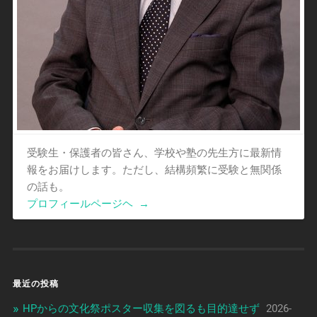
受験生・保護者の皆さん、学校や塾の先生方に最新情
報をお届けします。ただし、結構頻繁に受験と無関係
の話も。
プロフィールページヘ
→
最近の投稿
HPからの文化祭ポスター収集を図るも目的達せず
2026-