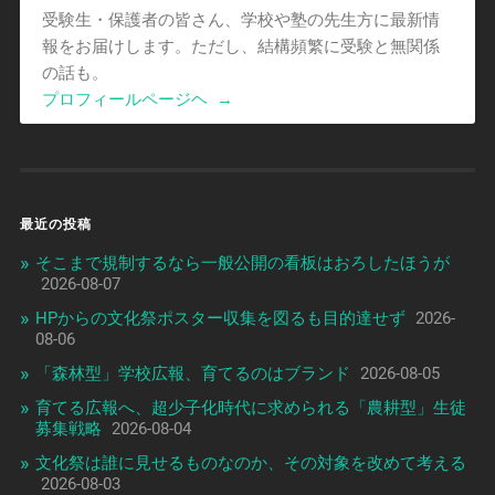
受験生・保護者の皆さん、学校や塾の先生方に最新情
報をお届けします。ただし、結構頻繁に受験と無関係
の話も。
プロフィールページヘ
→
最近の投稿
そこまで規制するなら一般公開の看板はおろしたほうが
2026-08-07
HPからの文化祭ポスター収集を図るも目的達せず
2026-
08-06
「森林型」学校広報、育てるのはブランド
2026-08-05
育てる広報へ、超少子化時代に求められる「農耕型」生徒
募集戦略
2026-08-04
文化祭は誰に見せるものなのか、その対象を改めて考える
2026-08-03