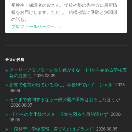
受験生・保護者の皆さん、学校や塾の先生方に最新情
報をお届けします。ただし、結構頻繁に受験と無関係
の話も。
プロフィールページヘ
→
最近の投稿
アーリーアダプターを取り逃がすな 中1から始める学校広
報の必要性
2026-08-09
新聞で名前が出ているのに、学校HPではイニシャル
2026-
08-08
そこまで規制するなら一般公開の看板はおろしたほうが
2026-08-07
HPからの文化祭ポスター収集を図るも目的達せず
2026-
08-06
「森林型」学校広報、育てるのはブランド
2026-08-05