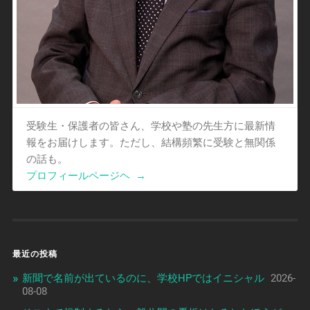
受験生・保護者の皆さん、学校や塾の先生方に最新情
報をお届けします。ただし、結構頻繁に受験と無関係
の話も。
プロフィールページヘ
→
最近の投稿
新聞で名前が出ているのに、学校HPではイニシャル
2026-
08-08