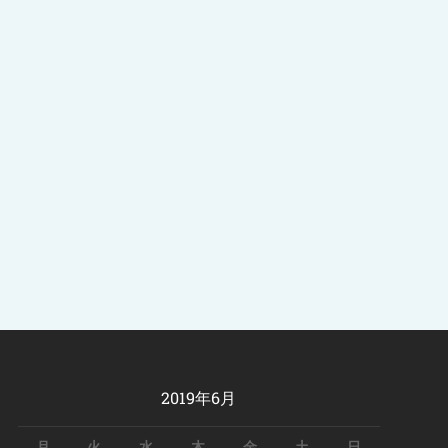
2019年6月
月
火
水
木
金
土
日