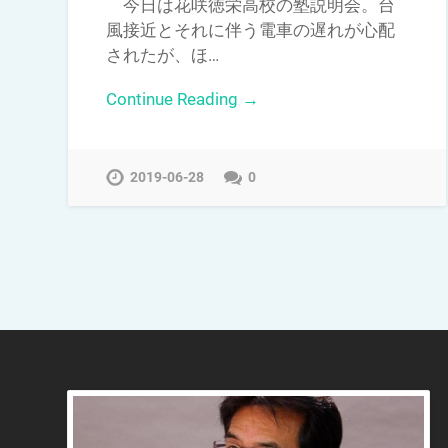
今日は花咲徳栄高校の塾説明会。台
風接近とそれに伴う電車の遅れが心配
されたが、ほ…
Continue Reading →
2019-06-28
0