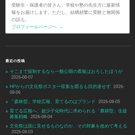
受験生・保護者の皆さん、学校や塾の先生方に最新情
報をお届けします。ただし、結構頻繁に受験と無関係
の話も。
プロフィールページヘ
→
最近の投稿
そこまで規制するなら一般公開の看板はおろしたほうが
2026-08-07
HPからの文化祭ポスター収集を図るも目的達せず
2026-
08-06
「森林型」学校広報、育てるのはブランド
2026-08-05
育てる広報へ、超少子化時代に求められる「農耕型」生徒
募集戦略
2026-08-04
文化祭は誰に見せるものなのか、その対象を改めて考える
2026-08-03