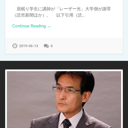
居眠り学生に講師が「レーザー光」大学側が謝罪
（読売新聞ほか）。 以下引用（読…
Continue Reading →
2019-06-13
0