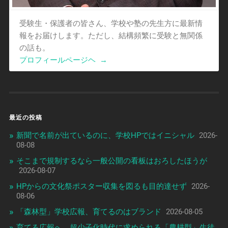
受験生・保護者の皆さん、学校や塾の先生方に最新情
報をお届けします。ただし、結構頻繁に受験と無関係
の話も。
プロフィールページヘ
→
最近の投稿
新聞で名前が出ているのに、学校HPではイニシャル
2026-
08-08
そこまで規制するなら一般公開の看板はおろしたほうが
2026-08-07
HPからの文化祭ポスター収集を図るも目的達せず
2026-
08-06
「森林型」学校広報、育てるのはブランド
2026-08-05
育てる広報へ、超少子化時代に求められる「農耕型」生徒