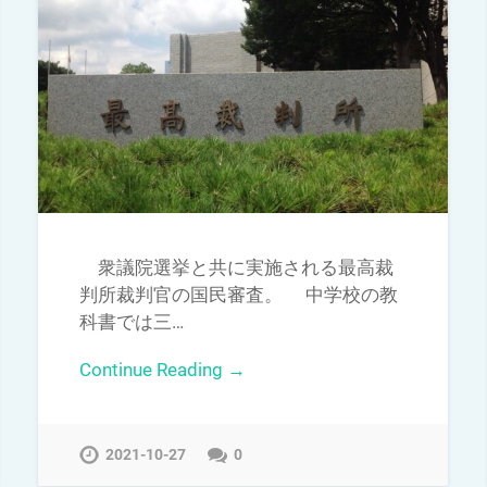
衆議院選挙と共に実施される最高裁
判所裁判官の国民審査。 中学校の教
科書では三…
Continue Reading →
2021-10-27
0