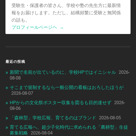
受験生・保護者の皆さん、学校や塾の先生方に最新情
報をお届けします。ただし、結構頻繁に受験と無関係
の話も。
プロフィールページヘ
→
最近の投稿
新聞で名前が出ているのに、学校HPではイニシャル
2026-
08-08
そこまで規制するなら一般公開の看板はおろしたほうが
2026-08-07
HPからの文化祭ポスター収集を図るも目的達せず
2026-
08-06
「森林型」学校広報、育てるのはブランド
2026-08-05
育てる広報へ、超少子化時代に求められる「農耕型」生徒
募集戦略
2026-08-04