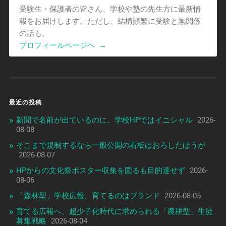
受験生・保護者の皆さん、学校や塾の先生方に最新情
報をお届けします。ただし、結構頻繁に受験と無関係
の話も。
プロフィールページヘ
→
最近の投稿
新聞で名前が出ているのに、学校HPではイニシャル
2026-
08-08
そこまで規制するなら一般公開の看板はおろしたほうが
2026-08-07
HPからの文化祭ポスター収集を図るも目的達せず
2026-
08-06
「森林型」学校広報、育てるのはブランド
2026-08-05
育てる広報へ、超少子化時代に求められる「農耕型」生徒
募集戦略
2026-08-04