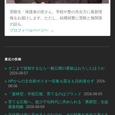
受験生・保護者の皆さん、学校や塾の先生方に最新情
報をお届けします。ただし、結構頻繁に受験と無関係
の話も。
プロフィールページヘ
→
最近の投稿
そこまで規制するなら一般公開の看板はおろしたほうが
2026-08-07
HPからの文化祭ポスター収集を図るも目的達せず
2026-
08-06
「森林型」学校広報、育てるのはブランド
2026-08-05
育てる広報へ、超少子化時代に求められる「農耕型」生徒
募集戦略
2026-08-04
文化祭は誰に見せるものなのか、その対象を改めて考える