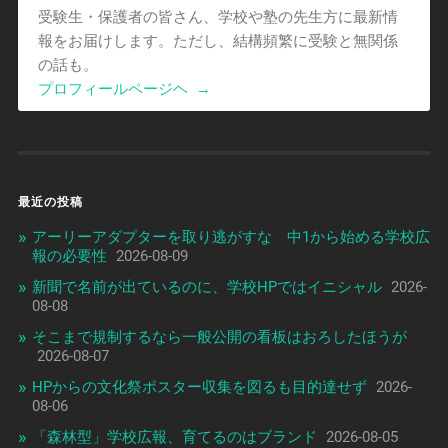
受験生・保護者の皆さん、学校や塾の先生方に最新情
報をお届けします。ただし、結構頻繁に受験と無関係
の話も。
プロフィールページヘ
→
最近の投稿
アーリーアダプターを取り逃がすな 中1から始める学校広
報の必要性
2026-08-09
新聞で名前が出ているのに、学校HPではイニシャル
2026-
08-08
そこまで規制するなら一般公開の看板はおろしたほうが
2026-08-07
HPからの文化祭ポスター収集を図るも目的達せず
2026-
08-06
「森林型」学校広報、育てるのはブランド
2026-08-05