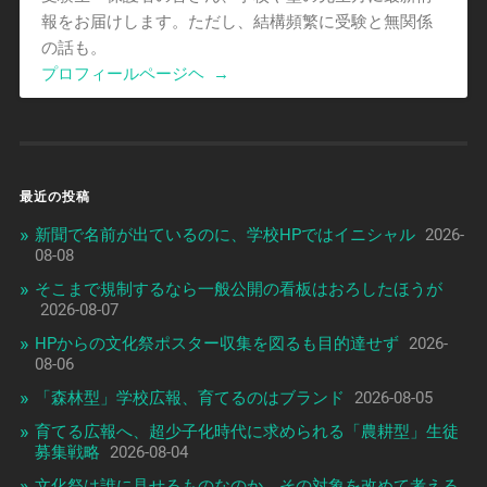
報をお届けします。ただし、結構頻繁に受験と無関係
の話も。
プロフィールページヘ
→
最近の投稿
新聞で名前が出ているのに、学校HPではイニシャル
2026-
08-08
そこまで規制するなら一般公開の看板はおろしたほうが
2026-08-07
HPからの文化祭ポスター収集を図るも目的達せず
2026-
08-06
「森林型」学校広報、育てるのはブランド
2026-08-05
育てる広報へ、超少子化時代に求められる「農耕型」生徒
募集戦略
2026-08-04
文化祭は誰に見せるものなのか、その対象を改めて考える