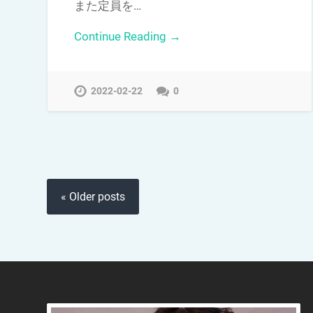
また定員を…
Continue Reading →
2022-02-22
0
« Older posts