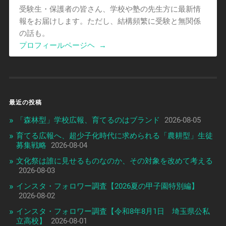
受験生・保護者の皆さん、学校や塾の先生方に最新情
報をお届けします。ただし、結構頻繁に受験と無関係
の話も。
プロフィールページヘ
→
最近の投稿
「森林型」学校広報、育てるのはブランド
2026-08-05
育てる広報へ、超少子化時代に求められる「農耕型」生徒
募集戦略
2026-08-04
文化祭は誰に見せるものなのか、その対象を改めて考える
2026-08-03
インスタ・フォロワー調査【2026夏の甲子園特別編】
2026-08-02
インスタ・フォロワー調査【令和8年8月1日 埼玉県公私
立高校】
2026-08-01