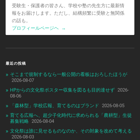
受験生・保護者の皆さん、学校や塾の先生方に最新情
報をお届けします。ただし、結構頻繁に受験と無関係
の話も。
プロフィールページヘ
→
最近の投稿
そこまで規制するなら一般公開の看板はおろしたほうが
2026-08-07
HPからの文化祭ポスター収集を図るも目的達せず
2026-
08-06
「森林型」学校広報、育てるのはブランド
2026-08-05
育てる広報へ、超少子化時代に求められる「農耕型」生徒
募集戦略
2026-08-04
文化祭は誰に見せるものなのか、その対象を改めて考える
2026-08-03