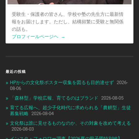
受験生・保護者の皆さん、学校や塾の先生方に最新情
報をお届けします。ただし、結構頻繁に受験と無関係
の話も。
プロフィールページヘ
→
最近の投稿
HPからの文化祭ポスター収集を図るも目的達せず
2026-
08-06
「森林型」学校広報、育てるのはブランド
2026-08-05
育てる広報へ、超少子化時代に求められる「農耕型」生徒
募集戦略
2026-08-04
文化祭は誰に見せるものなのか、その対象を改めて考える
2026-08-03
インスタ・フォロワー調査【2026夏の甲子園特別編】