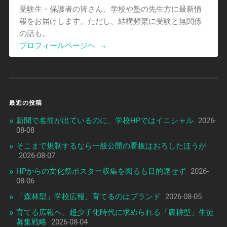
受験生・保護者の皆さん、学校や塾の先生方に最新情
報をお届けします。ただし、結構頻繁に受験と無関係
の話も。
プロフィールページヘ
→
最近の投稿
新聞で名前が出ているのに、学校HPではイニシャル
2026-
08-08
そこまで規制するなら一般公開の看板はおろしたほうが
2026-08-07
HPからの文化祭ポスター収集を図るも目的達せず
2026-
08-06
「森林型」学校広報、育てるのはブランド
2026-08-05
育てる広報へ、超少子化時代に求められる「農耕型」生徒
募集戦略
2026-08-04