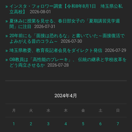
インスタ・フォロワー調査【令和8年8月1日 埼玉県公私
立高校】
2026-08-01
夏休みに授業を見せる、春日部女子の「夏期講習見学週
間」に注目
2026-07-31
20年前にも「面接は恐れるな」と書いていた～面接復活で
よみがえる昔のコラム～
2026-07-30
埼玉県教委、教育長記者会見をダイレクト発信
2026-07-29
OB教員は「高性能のブレーキ」、 伝統の継承と学校改革を
どう両立させるか
2026-07-28
2024年4月
月
火
水
木
金
土
日
1
2
3
4
5
6
7