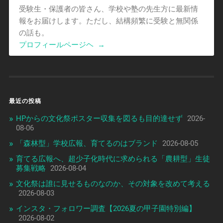
受験生・保護者の皆さん、学校や塾の先生方に最新情
報をお届けします。ただし、結構頻繁に受験と無関係
の話も。
プロフィールページヘ
→
最近の投稿
HPからの文化祭ポスター収集を図るも目的達せず
2026-
08-06
「森林型」学校広報、育てるのはブランド
2026-08-05
育てる広報へ、超少子化時代に求められる「農耕型」生徒
募集戦略
2026-08-04
文化祭は誰に見せるものなのか、その対象を改めて考える
2026-08-03
インスタ・フォロワー調査【2026夏の甲子園特別編】
2026-08-02