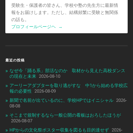
受験生・保護者の皆さん、学校や塾の先生方に最新情
報をお届けします。ただし、結構頻繁に受験と無関係
の話も。
プロフィールページヘ
→
最近の投稿
なぜ今「踊る系」部活なのか 取材から見えた高校ダンス
の現在と未来
2026-08-10
アーリーアダプターを取り逃がすな 中1から始める学校広
報の必要性
2026-08-09
新聞で名前が出ているのに、学校HPではイニシャル
2026-
08-08
そこまで規制するなら一般公開の看板はおろしたほうが
2026-08-07
HPからの文化祭ポスター収集を図るも目的達せず
2026-