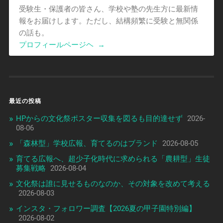
受験生・保護者の皆さん、学校や塾の先生方に最新情
報をお届けします。ただし、結構頻繁に受験と無関係
の話も。
プロフィールページヘ
→
最近の投稿
HPからの文化祭ポスター収集を図るも目的達せず
2026-
08-06
「森林型」学校広報、育てるのはブランド
2026-08-05
育てる広報へ、超少子化時代に求められる「農耕型」生徒
募集戦略
2026-08-04
文化祭は誰に見せるものなのか、その対象を改めて考える
2026-08-03
インスタ・フォロワー調査【2026夏の甲子園特別編】
2026-08-02