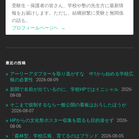
受験生・保護者の皆さん、学校や塾の先生方に最新情
報をお届けします。ただし、結構頻繁に受験と無関係
の話も。
プロフィールページヘ
→
最近の投稿
アーリーアダプターを取り逃がすな 中1から始める学校広
報の必要性
2026-08-09
新聞で名前が出ているのに、学校HPではイニシャル
2026-
08-08
そこまで規制するなら一般公開の看板はおろしたほうが
2026-08-07
HPからの文化祭ポスター収集を図るも目的達せず
2026-
08-06
「森林型」学校広報、育てるのはブランド
2026-08-05