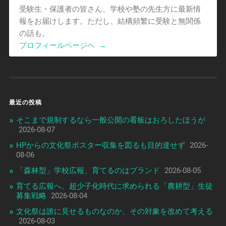
受験生・保護者の皆さん、学校や塾の先生方に最新情
報をお届けします。ただし、結構頻繁に受験と無関係
の話も。
プロフィールページヘ
→
最近の投稿
そこまで規制するなら一般公開の看板はおろしたほうが
2026-08-07
HPからの文化祭ポスター収集を図るも目的達せず
2026-
08-06
「森林型」学校広報、育てるのはブランド
2026-08-05
育てる広報へ、超少子化時代に求められる「農耕型」生徒
募集戦略
2026-08-04
文化祭は誰に見せるものなのか、その対象を改めて考える
2026-08-03