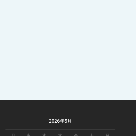
2026年5月
月
火
水
木
金
土
日