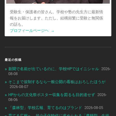
受験生・保護者の皆さん、学校や塾の先生方に最新情
報をお届けします。ただし、結構頻繁に受験と無関係
の話も。
プロフィールページヘ
→
最近の投稿
新聞で名前が出ているのに、学校HPではイニシャル
2026-
08-08
そこまで規制するなら一般公開の看板はおろしたほうが
2026-08-07
HPからの文化祭ポスター収集を図るも目的達せず
2026-
08-06
「森林型」学校広報、育てるのはブランド
2026-08-05
育てる広報へ、超少子化時代に求められる「農耕型」生徒