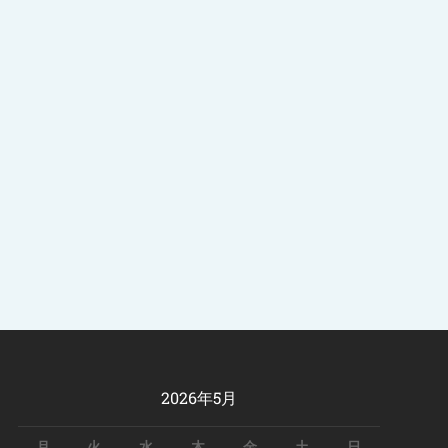
2026年5月
月
火
水
木
金
土
日