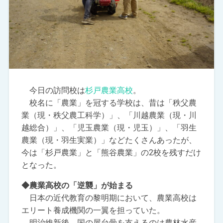
今日の訪問校は
杉戸農業高校
。
校名に「農業」を冠する学校は、昔は「秩父農
業（現・秩父農工科学）」、「川越農業（現・川
越総合）」、「児玉農業（現・児玉）」、「羽生
農業（現・羽生実業）」などたくさんあったが、
今は「杉戸農業」と「熊谷農業」の2校を残すだけ
となった。
◆農業高校の「逆襲」が始まる
日本の近代教育の黎明期において、農業高校は
エリート養成機関の一翼を担っていた。
明治維新後、国の屋台骨を支えるのは農林水産