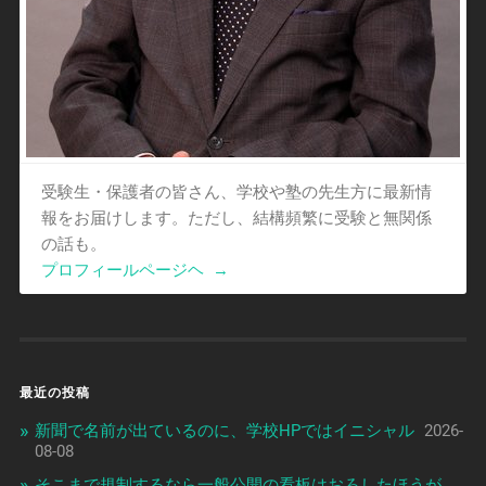
受験生・保護者の皆さん、学校や塾の先生方に最新情
報をお届けします。ただし、結構頻繁に受験と無関係
の話も。
プロフィールページヘ
→
最近の投稿
新聞で名前が出ているのに、学校HPではイニシャル
2026-
08-08
そこまで規制するなら一般公開の看板はおろしたほうが