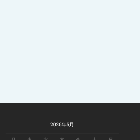
2026年5月
月
火
水
木
金
土
日